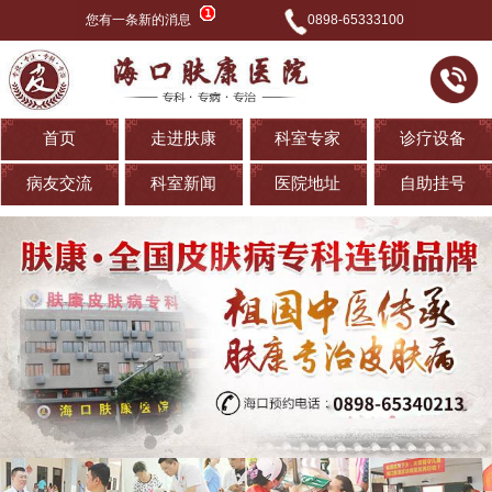
您有一条新的消息
0898-65333100
首页
走进肤康
科室专家
诊疗设备
病友交流
科室新闻
医院地址
自助挂号