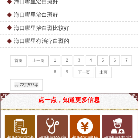
海口哪里治白斑好
海口哪里治白斑好
海口哪里治白斑比较好
海口哪里有治疗白斑的
1
2
3
4
5
6
7
首页
上一页
8
9
下一页
末页
共
72
页
573
条
点一点，知道更多信息