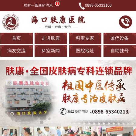
您有一条新的消息
0898-65333100
首页
走进肤康
科室专家
诊疗设备
病友交流
科室新闻
医院地址
自助挂号