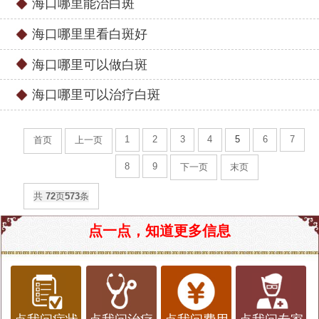
海口哪里能治白斑
海口哪里里看白斑好
海口哪里可以做白斑
海口哪里可以治疗白斑
1
2
3
4
5
6
7
首页
上一页
8
9
下一页
末页
共
72
页
573
条
点一点，知道更多信息