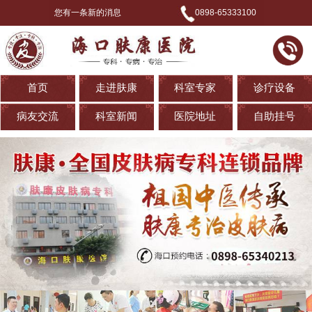
您有一条新的消息
0898-65333100
首页
走进肤康
科室专家
诊疗设备
病友交流
科室新闻
医院地址
自助挂号