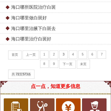
海口哪所医院治疗白斑
海口哪里做白斑好
海口哪里治腋下白斑去
海口哪里治疗白斑好
1
2
3
4
5
6
7
首页
上一页
8
9
下一页
末页
共
72
页
573
条
点一点，知道更多信息