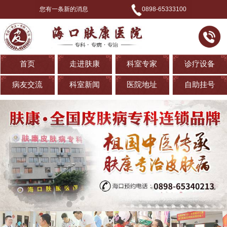
您有一条新的消息
0898-65333100
首页
走进肤康
科室专家
诊疗设备
病友交流
科室新闻
医院地址
自助挂号