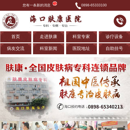
您有一条新的消息
0898-65333100
首页
走进肤康
科室专家
诊疗设备
病友交流
科室新闻
医院地址
自助挂号