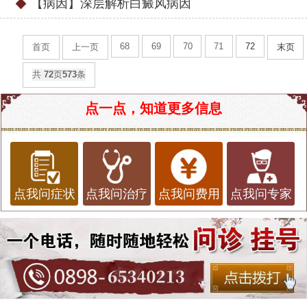
【病因】深层解析白癜风病因
68
69
70
71
72
首页
上一页
末页
共
72
页
573
条
点一点，知道更多信息
点我问症状
点我问治疗
点我问费用
点我问专家