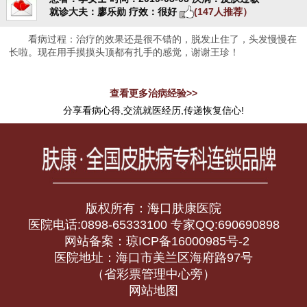
就诊大夫：廖乐勋
疗效：很好
(147人推荐）
看病过程：治疗的效果还是很不错的，脱发止住了，头发慢慢在
长啦。现在用手摸摸头顶都有扎手的感觉，谢谢王珍！
查看更多治病经验>>
分享看病心得,交流就医经历,传递恢复信心!
版权所有：海口肤康医院
医院电话:0898-65333100 专家QQ:690690898
网站备案：琼ICP备16000985号-2
医院地址：海口市美兰区海府路97号
（省彩票管理中心旁）
网站地图