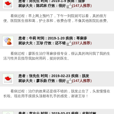
患者：郑先生
时间：2019-1-9
疾病：湿疹
就诊大夫：陈武林
疗效：很好
(147人推荐）
看病过程：早上网上预约了，下午一到院就可以看，真的很方
便。医院医生很和蔼，护士亲和，收费合理，不像其他医院乱收费。
患者：牛莉
时间：2019-1-20
疾病：荨麻疹
就诊大夫：王珍
疗效：还不错
(237人推荐）
看病过程：廖医生治疗荨麻疹很专业，很认真的询问我了我的生
活习性并且指导我如何用药，挺好的医生。
患者：张先生
时间：2019-02-23
疾病：脱发
就诊大夫：廖乐勋
疗效：很好
(147人推荐）
看病过程：治疗的效果还是很不错的，脱发止住了，头发慢慢在
长啦。现在用手摸摸头顶都有扎手的感觉，谢谢王珍！
患者：李女士
时间：2019-03-03
疾病：皮肤过敏