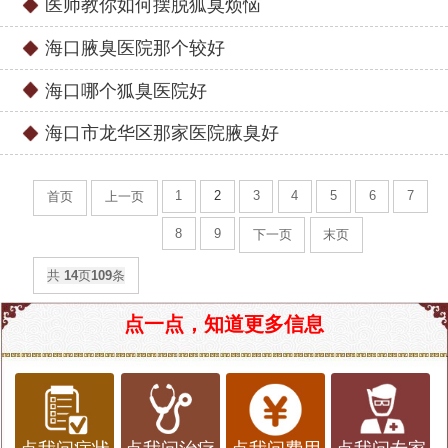
医师教你如何摆脱狐臭烦恼
海口腋臭医院那个较好
海口哪个狐臭医院好
海口市龙华区那家医院腋臭好
1
2
3
4
5
6
7
首页
上一页
8
9
下一页
末页
共
14
页
109
条
点一点，知道更多信息