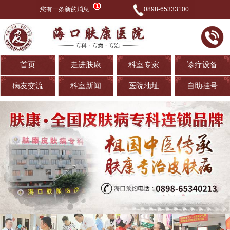
您有一条新的消息
0898-65333100
首页
走进肤康
科室专家
诊疗设备
病友交流
科室新闻
医院地址
自助挂号