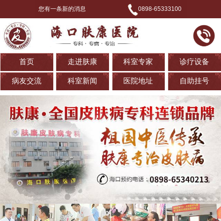
您有一条新的消息
0898-65333100
首页
走进肤康
科室专家
诊疗设备
病友交流
科室新闻
医院地址
自助挂号