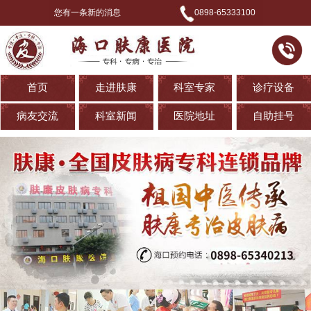
您有一条新的消息
0898-65333100
首页
走进肤康
科室专家
诊疗设备
病友交流
科室新闻
医院地址
自助挂号