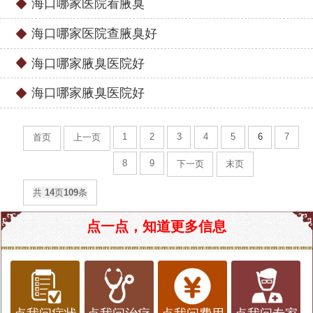
海口哪家医院看腋臭
海口哪家医院查腋臭好
海口哪家腋臭医院好
海口哪家腋臭医院好
1
2
3
4
5
6
7
首页
上一页
8
9
下一页
末页
共
14
页
109
条
点一点，知道更多信息