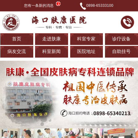
您有一条新的消息
0898-65333100
首页
走进肤康
科室专家
诊疗设备
病友交流
科室新闻
医院地址
自助挂号