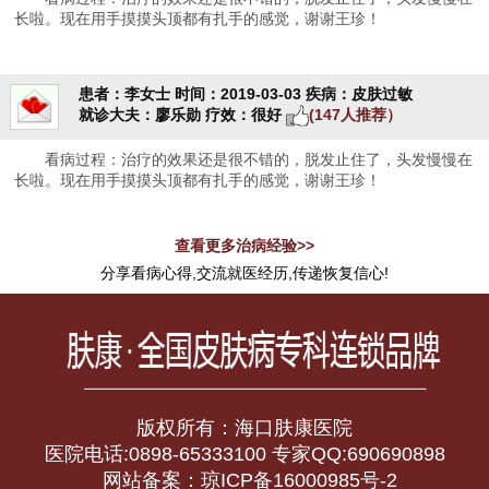
长啦。现在用手摸摸头顶都有扎手的感觉，谢谢王珍！
患者：李女士
时间：2019-03-03
疾病：皮肤过敏
就诊大夫：廖乐勋
疗效：很好
(147人推荐）
看病过程：治疗的效果还是很不错的，脱发止住了，头发慢慢在
长啦。现在用手摸摸头顶都有扎手的感觉，谢谢王珍！
查看更多治病经验>>
分享看病心得,交流就医经历,传递恢复信心!
版权所有：海口肤康医院
医院电话:0898-65333100 专家QQ:690690898
网站备案：琼ICP备16000985号-2