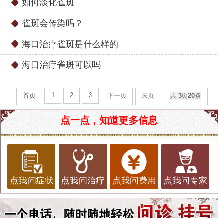
如何淡化雀斑
雀斑会传染吗？
海口治疗雀斑是什么样的
海口治疗雀斑可以吗
1
2
3
首页
下一页
末页
共
3
页
20
条
点一点，知道更多信息
点我问症状
点我问治疗
点我问费用
点我问专家