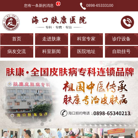
您有一条新的消息
0898-65333100
首页
走进肤康
科室专家
诊疗设备
病友交流
科室新闻
医院地址
自助挂号