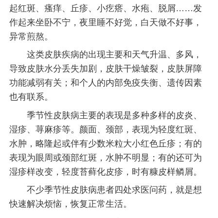
起红斑、瘙痒、丘疹、小疙瘩、水疱、脱屑……发
作起来坐卧不宁，夜里睡不好觉，白天做不好事，
异常煎熬。
这类皮肤疾病的出现主要和天气升温、多风，
导致皮肤水分丢失加剧，皮肤干燥皱裂，皮肤屏障
功能减弱有关；和个人的内部免疫失衡、遗传因素
也有联系。
季节性皮肤病主要的表现是多种多样的皮炎、
湿疹、荨麻疹等。颜面、颈部，表现为轻度红斑、
水肿，略隆起或伴有少数米粒大小红色丘疹；有的
表现为眼周或颈部红斑，水肿不明显；有的还可为
湿疹样改变，轻度苔藓化皮疹，时有糠皮样鳞屑。
不少季节性皮肤病患者四处求医问药，就是想
快速解决烦恼，恢复正常生活。