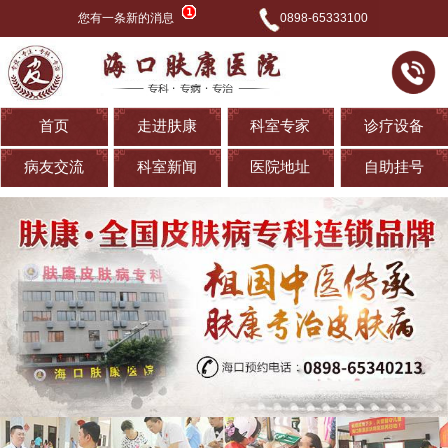
您有一条新的消息
0898-65333100
首页
走进肤康
科室专家
诊疗设备
病友交流
科室新闻
医院地址
自助挂号