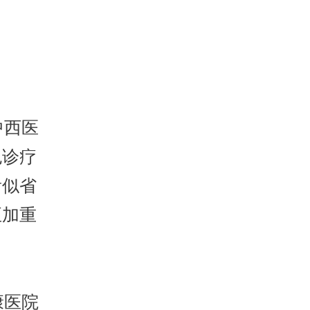
中西医
色诊疗
看似省
至加重
康医院