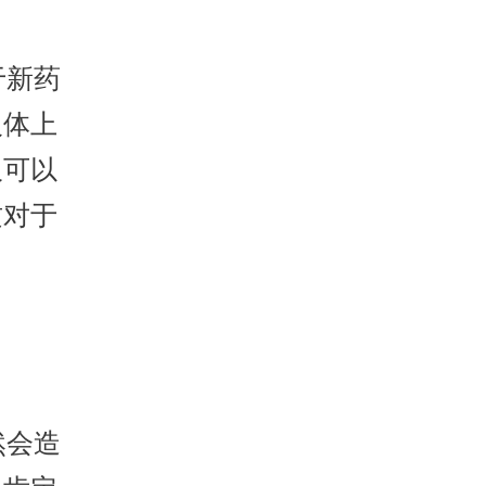
于新药
人体上
仅可以
这对于
然会造