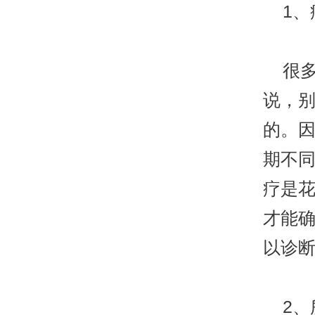
1、
很多
说，
的。
期不
疗是
才能
以诊
2、