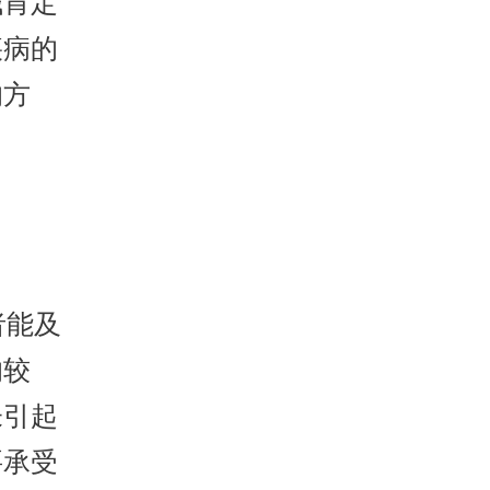
钱肯定
疾病的
的方
者能及
的较
未引起
要承受