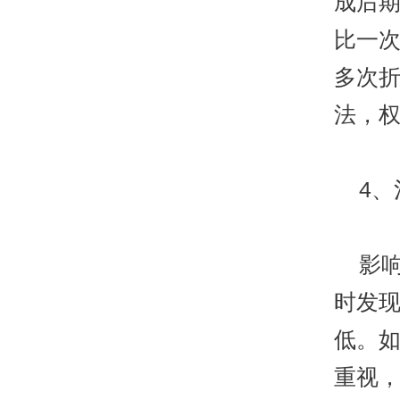
成后
比一
多次
法，
4、
影响
时发
低。
重视