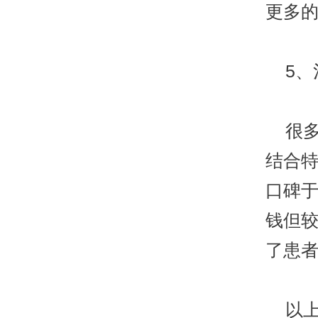
更多
5、
很多
结合
口碑
钱但
了患
以上