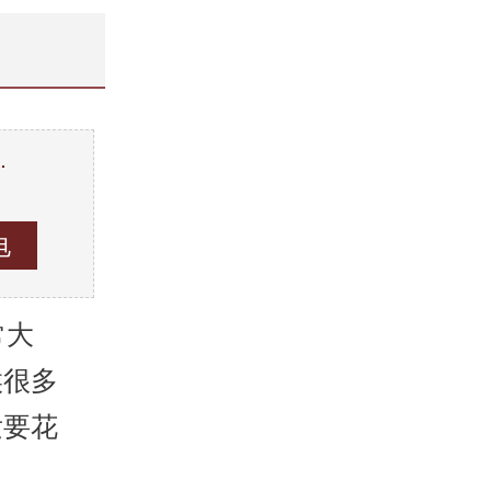
…
。
常大
候很多
发要花