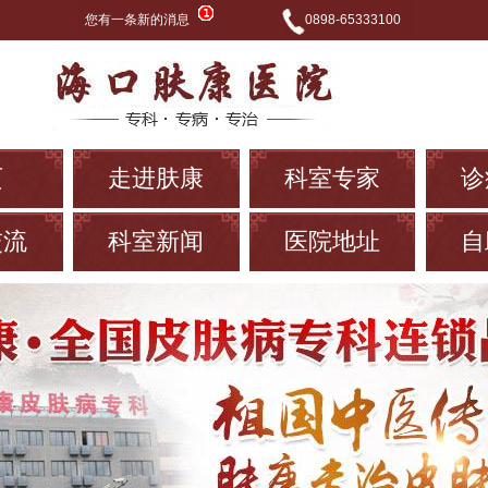
您有一条新的消息
0898-65333100
页
走进肤康
科室专家
诊
交流
科室新闻
医院地址
自