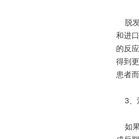
脱发
和进
的反
得到
患者
3、
如果