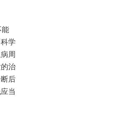
不能
不科学
患病周
发的治
诊断后
钱应当