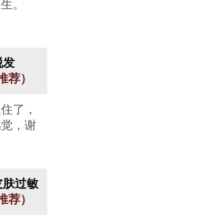
医生。
脱发
人推荐）
止住了，
感觉，谢
皮肤过敏
人推荐）