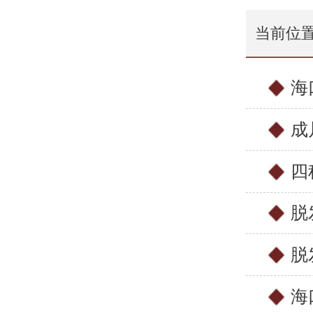
当前位
海
成
四
脱
脱
海