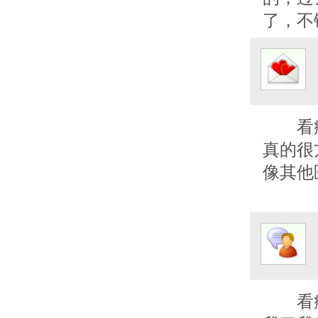
了，不
看
真的很
像其他
看