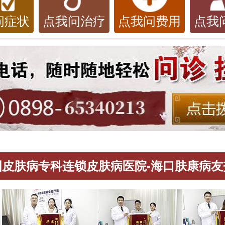
问症状
点我问治疗
点我问费用
点我
国皮肤病专科连锁皮肤病医院-海口肤康病友