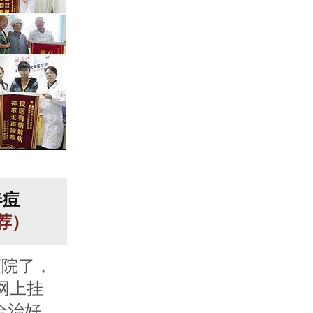
春痘
推荐）
医院了，
网上挂
全治好