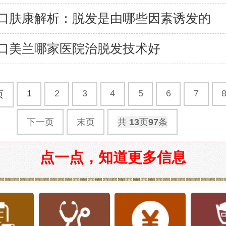
口肤康解析：脱发是由哪些因素诱发的
口美兰哪家医院治脱发技术好
1
2
3
4
5
6
7
页
下一页
末页
共
13
页
97
条
点一点，知道更多信息