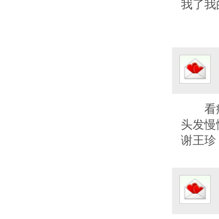
我了我
看
头发慢
谢王珍