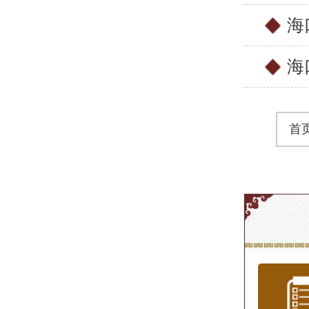
海
海
首