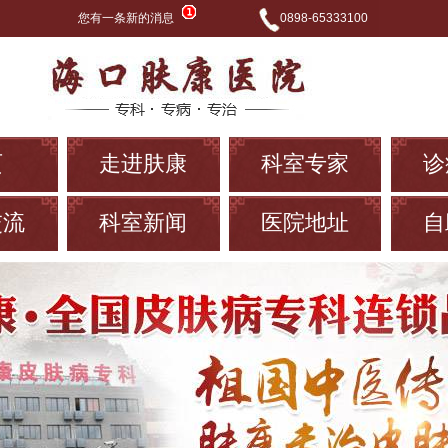
您有一条新的消息
0898-65333100
页
走进肤康
科室专家
诊
交流
科室新闻
医院地址
自