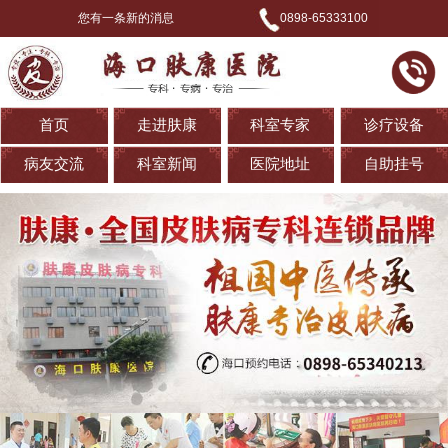
您有一条新的消息
0898-65333100
首页
走进肤康
科室专家
诊疗设备
病友交流
科室新闻
医院地址
自助挂号