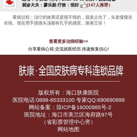
就诊大夫：廖乐勋
疗效：很好
(147人推荐）
看病过程：治疗的效果还是很不错的，脱发止住了，头发慢慢在
长啦。现在用手摸摸头顶都有扎手的感觉，谢谢王珍！
查看更多治病经验>>
分享看病心得,交流就医经历,传递恢复信心!
版权所有：海口肤康医院
医院电话:0898-65333100 专家QQ:690690898
网站备案：琼ICP备16000985号-2
医院地址：海口市美兰区海府路97号
（省彩票管理中心旁）
网站地图