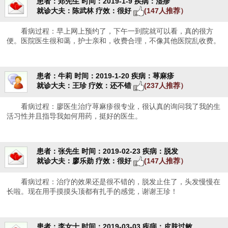
患者：郑先生
时间：2019-1-9
疾病：湿疹
就诊大夫：陈武林
疗效：很好
(147人推荐）
看病过程：早上网上预约了，下午一到院就可以看，真的很方
便。医院医生很和蔼，护士亲和，收费合理，不像其他医院乱收费。
患者：牛莉
时间：2019-1-20
疾病：荨麻疹
就诊大夫：王珍
疗效：还不错
(237人推荐）
看病过程：廖医生治疗荨麻疹很专业，很认真的询问我了我的生
活习性并且指导我如何用药，挺好的医生。
患者：张先生
时间：2019-02-23
疾病：脱发
就诊大夫：廖乐勋
疗效：很好
(147人推荐）
看病过程：治疗的效果还是很不错的，脱发止住了，头发慢慢在
长啦。现在用手摸摸头顶都有扎手的感觉，谢谢王珍！
患者：李女士
时间：2019-03-03
疾病：皮肤过敏