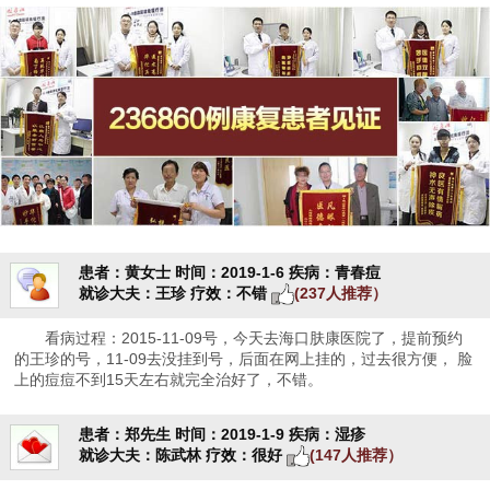
患者：黄女士
时间：2019-1-6
疾病：青春痘
就诊大夫：王珍
疗效：不错
(237人推荐）
看病过程：2015-11-09号，今天去海口肤康医院了，提前预约
的王珍的号，11-09去没挂到号，后面在网上挂的，过去很方便， 脸
上的痘痘不到15天左右就完全治好了，不错。
患者：郑先生
时间：2019-1-9
疾病：湿疹
就诊大夫：陈武林
疗效：很好
(147人推荐）