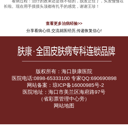
看病过程：治疗的效果还是很不错的，脱发止住了，头发慢慢在
长啦。现在用手摸摸头顶都有扎手的感觉，谢谢王珍！
查看更多治病经验>>
分享看病心得,交流就医经历,传递恢复信心!
版权所有：海口肤康医院
医院电话:0898-65333100 专家QQ:690690898
网站备案：琼ICP备16000985号-2
医院地址：海口市美兰区海府路97号
（省彩票管理中心旁）
网站地图