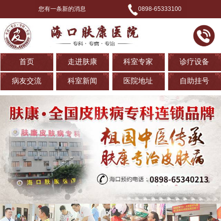
您有一条新的消息
0898-65333100
首页
走进肤康
科室专家
诊疗设备
病友交流
科室新闻
医院地址
自助挂号