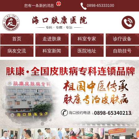
您有一条新的消息
0898-65333100
首页
走进肤康
科室专家
诊疗设备
病友交流
科室新闻
医院地址
自助挂号