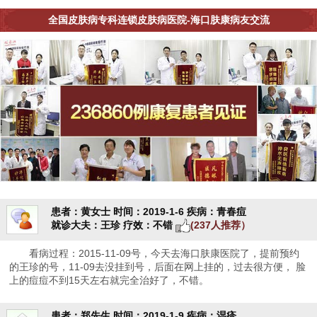
全国皮肤病专科连锁皮肤病医院-海口肤康病友交流
患者：黄女士
时间：2019-1-6
疾病：青春痘
就诊大夫：王珍
疗效：不错
(237人推荐）
看病过程：2015-11-09号，今天去海口肤康医院了，提前预约
的王珍的号，11-09去没挂到号，后面在网上挂的，过去很方便， 脸
上的痘痘不到15天左右就完全治好了，不错。
患者：郑先生
时间：2019-1-9
疾病：湿疹