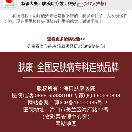
就诊大夫：廖乐勋
疗效：很好
(147人推荐）
看病过程：治疗的效果还是很不错的，脱发止住了，头发慢慢在
长啦。现在用手摸摸头顶都有扎手的感觉，谢谢王珍！
查看更多治病经验>>
分享看病心得,交流就医经历,传递恢复信心!
版权所有：海口肤康医院
医院电话:0898-65333100 专家QQ:690690898
网站备案：琼ICP备16000985号-2
医院地址：海口市美兰区海府路97号
（省彩票管理中心旁）
网站地图