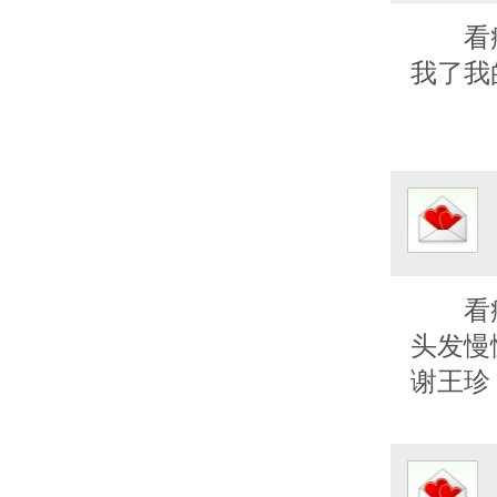
看
我了我
看
头发慢
谢王珍