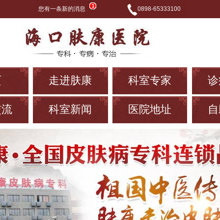
您有一条新的消息
0898-65333100
页
走进肤康
科室专家
诊
交流
科室新闻
医院地址
自