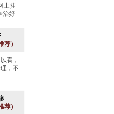
网上挂
全治好
疹
人推荐）
可以看，
合理，不
疹
人推荐）