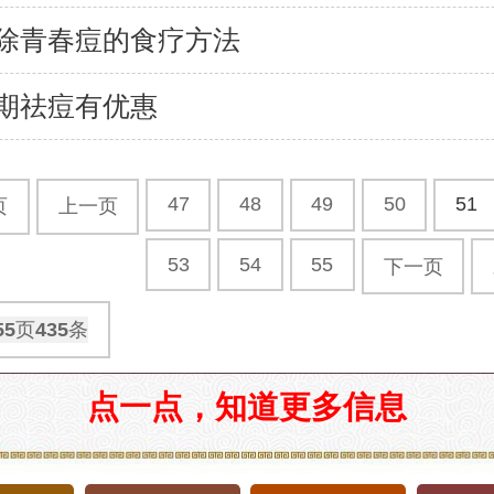
除青春痘的食疗方法
期祛痘有优惠
47
48
49
50
51
页
上一页
53
54
55
下一页
55
页
435
条
点一点，知道更多信息