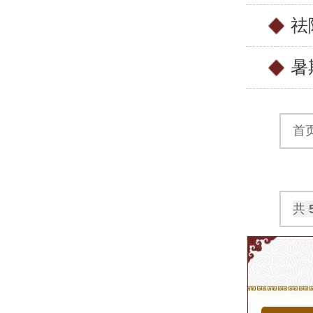
祛
暑
首
共