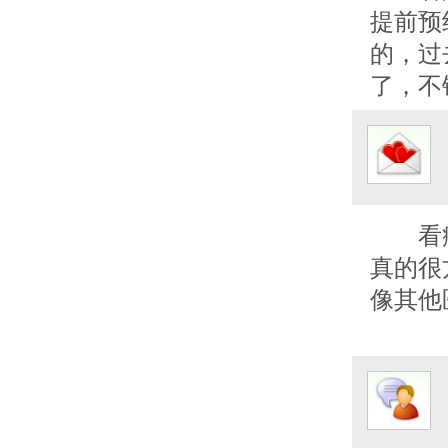
提前预
的，过
了，不
看
真的很
像其他