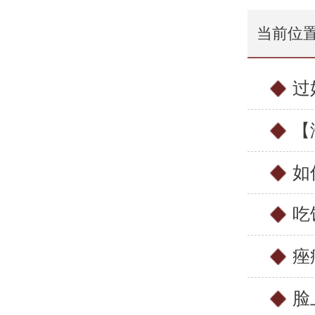
当前位
过
【
如
吃
痤
脸