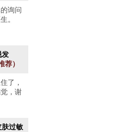
真的询问
医生。
脱发
人推荐）
止住了，
感觉，谢
皮肤过敏