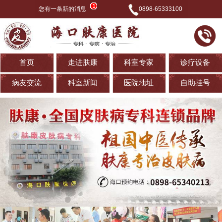
您有一条新的消息
0898-65333100
首页
走进肤康
科室专家
诊疗设备
病友交流
科室新闻
医院地址
自助挂号