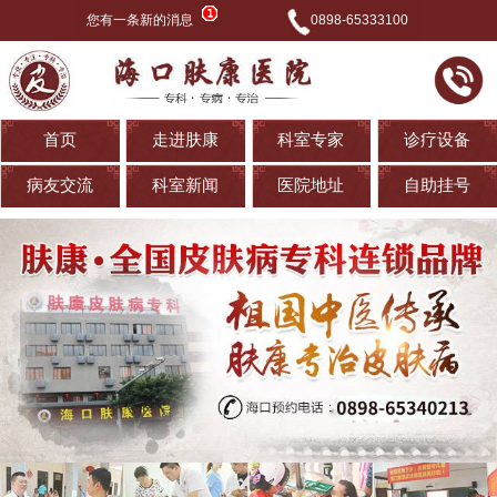
您有一条新的消息
0898-65333100
首页
走进肤康
科室专家
诊疗设备
病友交流
科室新闻
医院地址
自助挂号