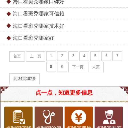
海口看斑秃哪家口碑好
海口看斑秃哪家可信赖
海口看斑秃哪家技术好
海口看斑秃哪家好
1
2
3
4
5
6
7
首页
上一页
8
9
下一页
末页
共
24
页
187
条
点一点，知道更多信息