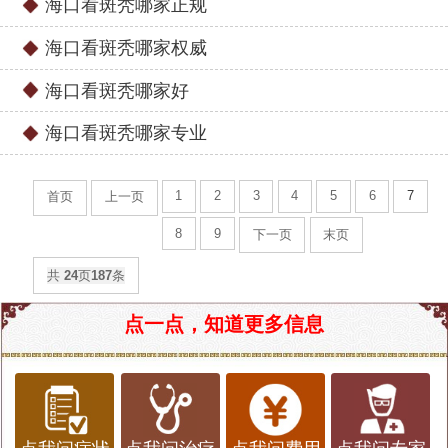
海口看斑秃哪家正规
海口看斑秃哪家权威
海口看斑秃哪家好
海口看斑秃哪家专业
1
2
3
4
5
6
7
首页
上一页
8
9
下一页
末页
共
24
页
187
条
点一点，知道更多信息