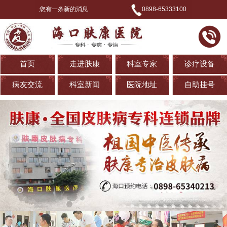
您有一条新的消息
0898-65333100
首页
走进肤康
科室专家
诊疗设备
病友交流
科室新闻
医院地址
自助挂号