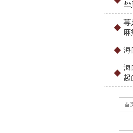
挚
荨
麻
海
海
起
首