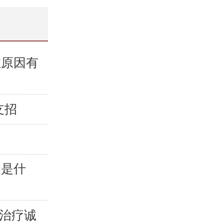
敏原因有
支招
状是什
疹治疗诚