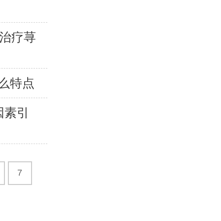
院治疗荨
么特点
因素引
7