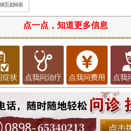
28
页
220
条
点一点，知道更多信息
问症状
点我问治疗
点我问费用
点我