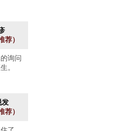
疹
人推荐）
真的询问
医生。
脱发
人推荐）
止住了，