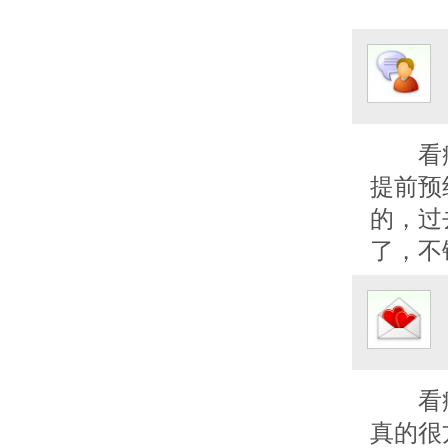
看
提前预
的，过
了，不
看
真的很