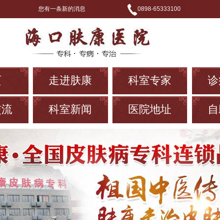
您有一条新的消息
0898-65333100
页
走进肤康
科室专家
诊
交流
科室新闻
医院地址
自