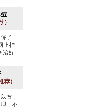
春痘
推荐）
医院了，
网上挂
全治好
疹
人推荐）
可以看，
合理，不