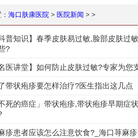
置：
海口肤康医院
>
医院新闻
> >
科普知识】春季皮肤易过敏,脸部皮肤过
些?
名医讲堂】如何防止皮肤过敏?专家为您
了带状疱疹要怎样治疗?医生指出这几点
不死的癌症」带状疱疹,带状疱疹早期症
?
麻疹患者应该怎么注意饮食?_海口荨麻