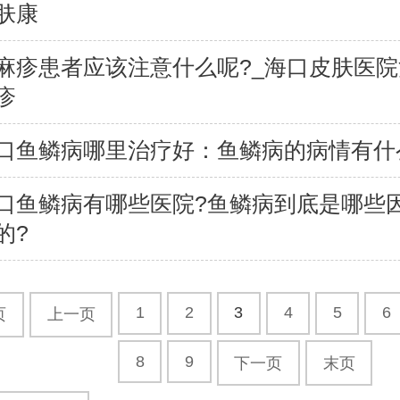
肤康
麻疹患者应该注意什么呢?_海口皮肤医
疹
口鱼鳞病哪里治疗好：鱼鳞病的病情有什
口鱼鳞病有哪些医院?鱼鳞病到底是哪些
的?
1
2
3
4
5
6
页
上一页
8
9
下一页
末页