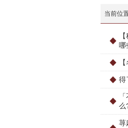
当前位
【
哪
【
得
「
么
荨