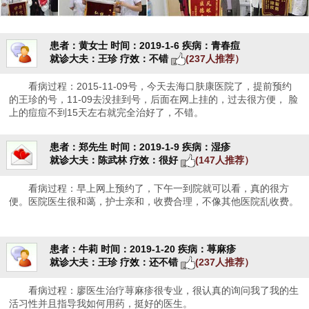
患者：黄女士
时间：2019-1-6
疾病：青春痘
就诊大夫：王珍
疗效：不错
(237人推荐）
看病过程：2015-11-09号，今天去海口肤康医院了，提前预约
的王珍的号，11-09去没挂到号，后面在网上挂的，过去很方便， 脸
上的痘痘不到15天左右就完全治好了，不错。
患者：郑先生
时间：2019-1-9
疾病：湿疹
就诊大夫：陈武林
疗效：很好
(147人推荐）
看病过程：早上网上预约了，下午一到院就可以看，真的很方
便。医院医生很和蔼，护士亲和，收费合理，不像其他医院乱收费。
患者：牛莉
时间：2019-1-20
疾病：荨麻疹
就诊大夫：王珍
疗效：还不错
(237人推荐）
看病过程：廖医生治疗荨麻疹很专业，很认真的询问我了我的生
活习性并且指导我如何用药，挺好的医生。