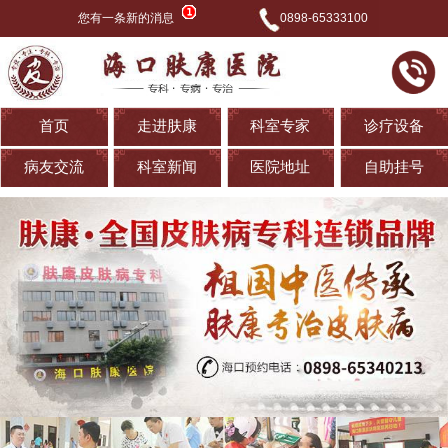
您有一条新的消息
0898-65333100
首页
走进肤康
科室专家
诊疗设备
病友交流
科室新闻
医院地址
自助挂号