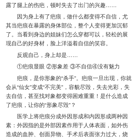
露了腿上的伤疤，顿时失去了出门的兴趣……
因为身上有了疤痕，做什么都变得不自信，尤
其当疤痕在暴露的身体部位，整个人变得更加沉郁
了。当看到身边的姐妹们怎么穿都可以，轻松的展
现自己的好身材，脸上洋溢着自信的笑容。
反观自己，身上却是……
①疤痕显眼 ②形象差 ③不自信④没有魅力
疤痕，是你形象的“杀手”。疤痕一旦出现，你就
会从“仙女”变成“不完美”，容貌尽毁，失去光彩，失
去自信，甚至找对象都变得困难重重！是什么造成
了疤痕，让你的“形象尽毁”？
医学上将疤痕分成外因形成和内因形成两种因
素：外因指的是外部因素作用于人体表面，如外伤
造成的血肿、创面异物、手术后表面张力过大，烧