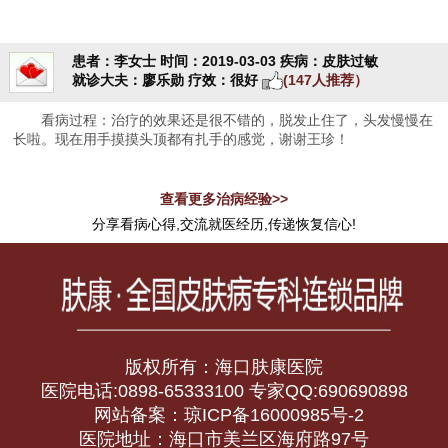
患者：李女士
时间：2019-03-03
疾病：皮肤过敏
就诊大夫：廖乐勋
疗效：很好
(147人推荐）
看病过程：治疗的效果还是很不错的，脱发止住了，头发慢慢在
长啦。现在用手摸摸头顶都有扎手的感觉，谢谢王珍！
查看更多治病经验>>
分享看病心得,交流就医经历,传递恢复信心!
版权所有：海口肤康医院
医院电话:0898-65333100 专家QQ:690690898
网站备案：琼ICP备16000985号-2
医院地址：海口市美兰区海府路97号