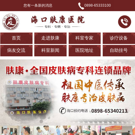
您有一条新的消息
0898-65333100
首页
走进肤康
科室专家
诊疗设备
病友交流
科室新闻
医院地址
自助挂号