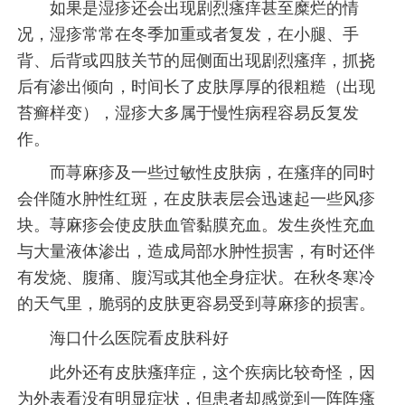
如果是湿疹还会出现剧烈瘙痒甚至糜烂的情
况，湿疹常常在冬季加重或者复发，在小腿、手
背、后背或四肢关节的屈侧面出现剧烈瘙痒，抓挠
后有渗出倾向，时间长了皮肤厚厚的很粗糙（出现
苔癣样变），湿疹大多属于慢性病程容易反复发
作。
而荨麻疹及一些过敏性皮肤病，在瘙痒的同时
会伴随水肿性红斑，在皮肤表层会迅速起一些风疹
块。荨麻疹会使皮肤血管黏膜充血。发生炎性充血
与大量液体渗出，造成局部水肿性损害，有时还伴
有发烧、腹痛、腹泻或其他全身症状。在秋冬寒冷
的天气里，脆弱的皮肤更容易受到荨麻疹的损害。
海口什么医院看皮肤科好
此外还有皮肤瘙痒症，这个疾病比较奇怪，因
为外表看没有明显症状，但患者却感觉到一阵阵瘙