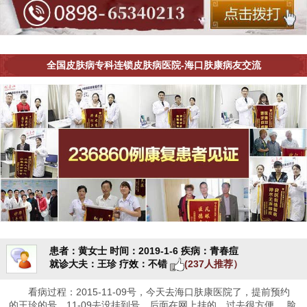
全国皮肤病专科连锁皮肤病医院-海口肤康病友交流
患者：黄女士
时间：2019-1-6
疾病：青春痘
就诊大夫：王珍
疗效：不错
(237人推荐）
看病过程：2015-11-09号，今天去海口肤康医院了，提前预约
的王珍的号，11-09去没挂到号，后面在网上挂的，过去很方便， 脸