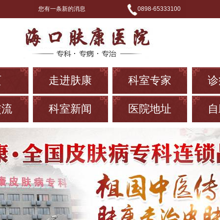
您有一条新的消息
0898-65333100
页
走进肤康
科室专家
诊
交流
科室新闻
医院地址
自