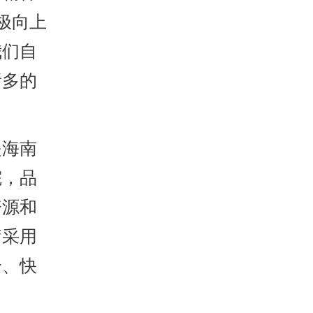
极向上
我们自
诸多的
海南
院，品
资源和
疗采用
全、快