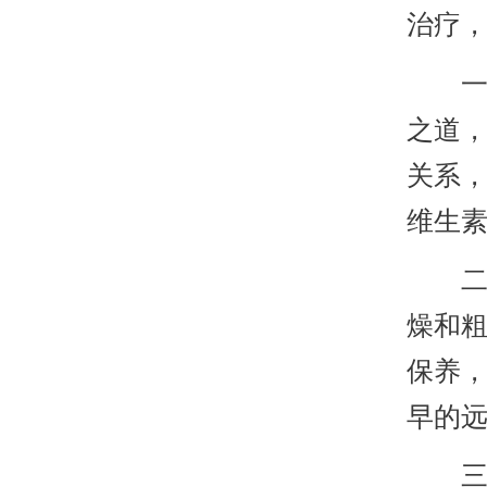
治疗
一，
之道
关系
维生
二，
燥和
保养
早的
三，