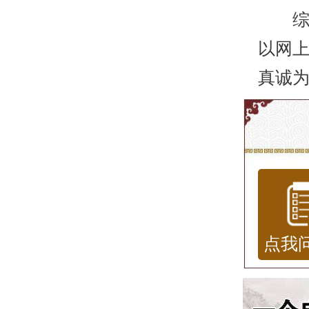
综上
以网上
真诚
点我