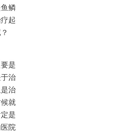
是鱼鳞
治疗起
呢？
要是
关于治
但是治
时候就
肯定是
的医院