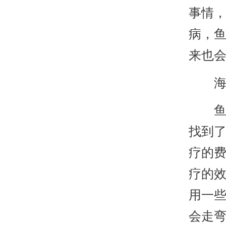
事情
病，
来也
海口
鱼鳞
找到
疗的
疗的
用一
会走