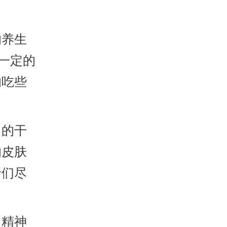
养生
一定的
的吃些
的干
的皮肤
者们尽
精神