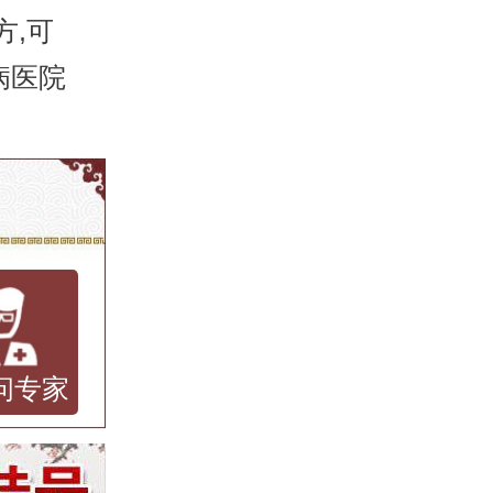
,可
病医院
问专家