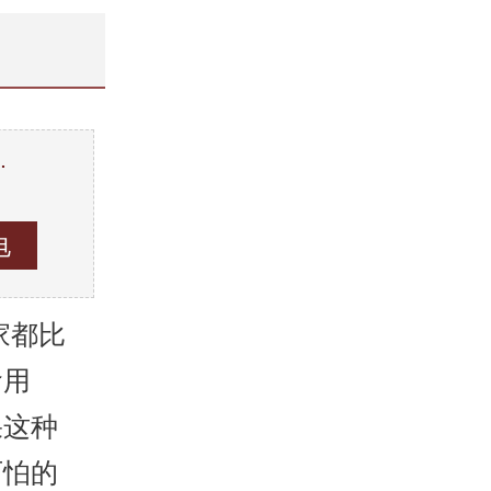
…
。
家都比
食用
果这种
可怕的