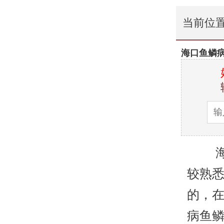
当前位
海口鱼鳞
海口
较熟
的，
病鱼