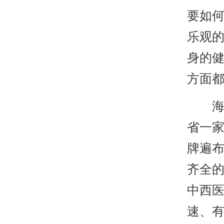
要如
乐观
身的
方面
海口
省一
牌遍
齐全
中西
速、