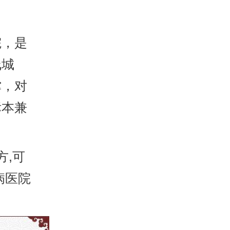
，是
线城
撑，对
标本兼
,可
病医院