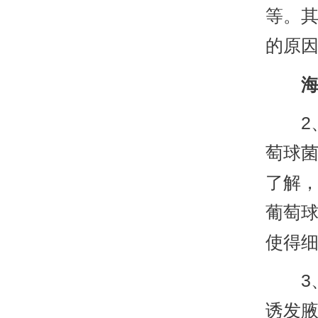
等。
的原
2、
萄球
了解
葡萄
使得
3、
诱发