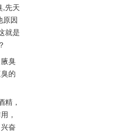
,先天
他原因
这就是
？
腋臭
腋臭的
酒精，
作用，
常兴奋