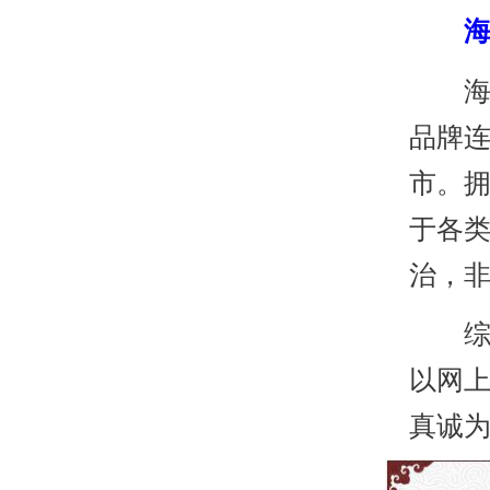
海口
品牌
市。
于各
治，
综上
以网上
真诚