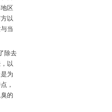
等地区
南方以
这与当
了除去
肤，以
疑是为
特点，
狐臭的