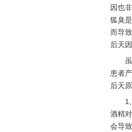
因也非
狐臭是
而导致
后天因
虽然
患者
后天
1、
酒精
会导