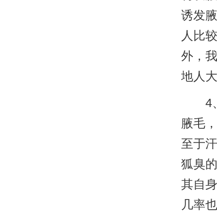
诱发
人比
外，
地人
4、
腋毛
至于
狐臭
其自
几率