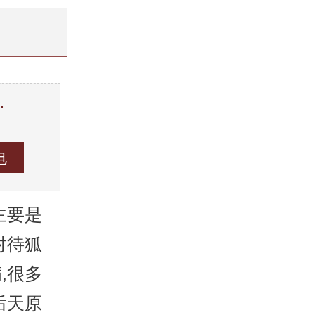
…
。
主要是
对待狐
,很多
后天原