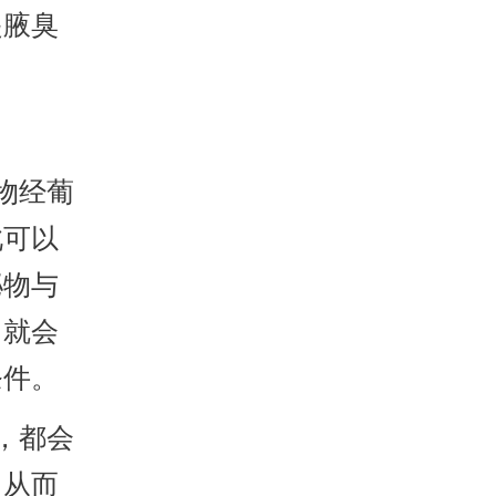
起腋臭
物经葡
此可以
泌物与
，就会
条件。
，都会
，从而