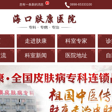
您有一条新的消息
0898-65333100
页
走进肤康
科室专家
诊
交流
科室新闻
医院地址
自