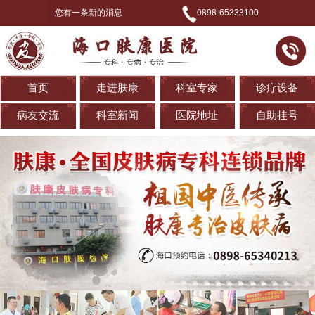
您有一条新的消息
0898-65333100
首页
走进肤康
科室专家
诊疗设备
病友交流
科室新闻
医院地址
自助挂号