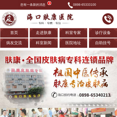
您有一条新的消息
0898-65333100
首页
走进肤康
科室专家
诊疗设备
病友交流
科室新闻
医院地址
自助挂号