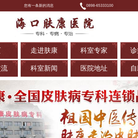
您有一条新的消息
0898-65333100
页
走进肤康
科室专家
诊
交流
科室新闻
医院地址
自