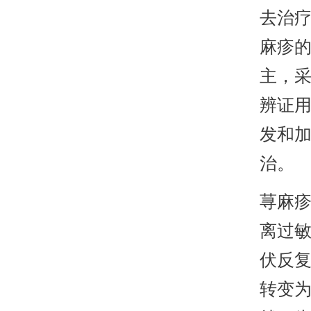
去治
麻疹
主，
辨证
发和
治。
荨麻
离过
伏反
转变