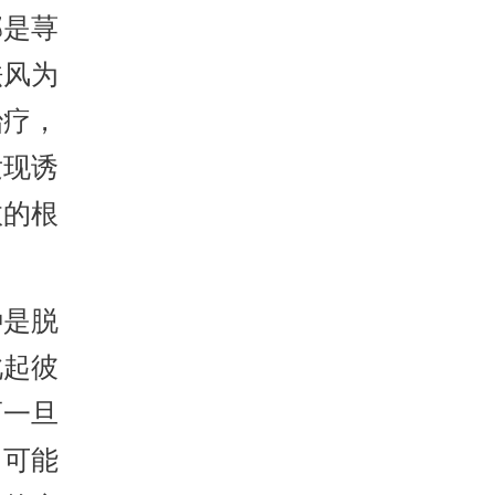
邪是荨
祛风为
治疗，
发现诱
效的根
种是脱
此起彼
而一旦
，可能