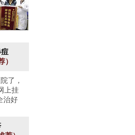
春痘
推荐）
医院了，
网上挂
全治好
疹