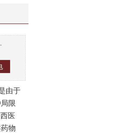
…
。
是由于
种局限
，西医
类药物