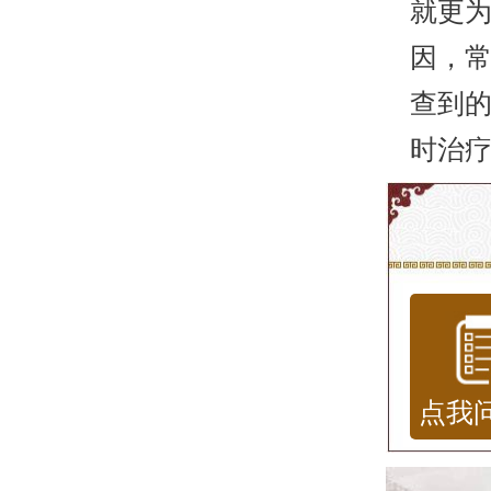
就更
因，
查到
时治
点我