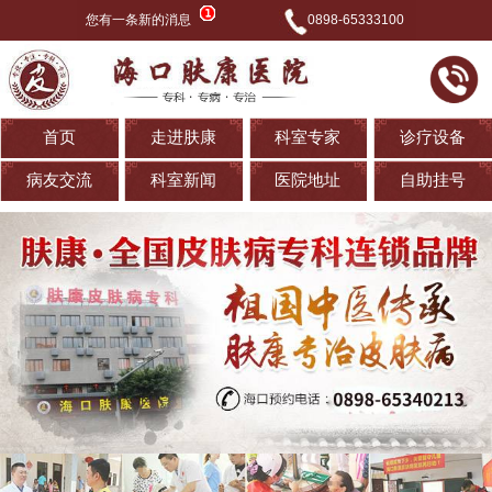
您有一条新的消息
0898-65333100
首页
走进肤康
科室专家
诊疗设备
病友交流
科室新闻
医院地址
自助挂号