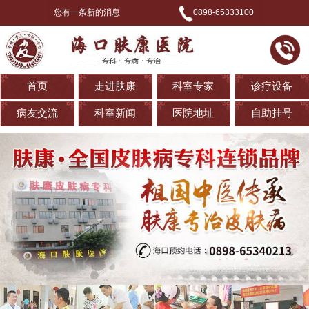
您有一条新的消息
0898-65333100
首页
走进肤康
科室专家
诊疗设备
病友交流
科室新闻
医院地址
自助挂号