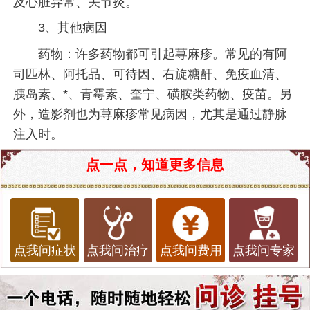
及心脏异常、关节炎。
3、其他病因
药物：许多药物都可引起荨麻疹。常见的有阿
司匹林、阿托品、可待因、右旋糖酐、免疫血清、
胰岛素、*、青霉素、奎宁、磺胺类药物、疫苗。另
外，造影剂也为荨麻疹常见病因，尤其是通过静脉
注入时。
点一点，知道更多信息
点我问症状
点我问治疗
点我问费用
点我问专家