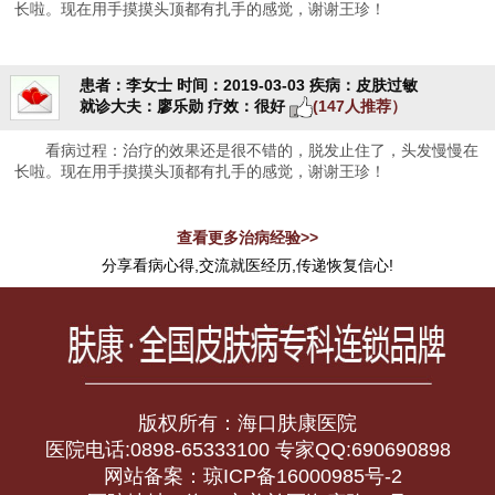
长啦。现在用手摸摸头顶都有扎手的感觉，谢谢王珍！
患者：李女士
时间：2019-03-03
疾病：皮肤过敏
就诊大夫：廖乐勋
疗效：很好
(147人推荐）
看病过程：治疗的效果还是很不错的，脱发止住了，头发慢慢在
长啦。现在用手摸摸头顶都有扎手的感觉，谢谢王珍！
查看更多治病经验>>
分享看病心得,交流就医经历,传递恢复信心!
版权所有：海口肤康医院
医院电话:0898-65333100 专家QQ:690690898
网站备案：琼ICP备16000985号-2