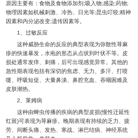
原因主要有：食物及食物添加剂;吸入物;感染;药物;
物理因素如机械刺激、冷热、日光等;昆虫叮咬;精神
因素和内分泌改变;遗传因素等。
1、过敏反应
这种威胁生命的反应的典型表现为弥散性荨麻
疹的快速暴发，水疱的形态从点状到叶状不等。皮
损处通常发痒、刺痛，后可出现感觉异常。其他的
急性期表现包括有深切的焦虑、无力、多汗、打喷
嚏、呼吸短促、大量鼻涕、鼻腔充血、吞咽困难及
皮肤潮热。
2、莱姆病
这种由蜱虫传播的疾病的典型皮损(慢性迁延性
红斑)可表现为荨麻疹。晚期表现有持续的乏力、疲
劳、间断头痛、发热、寒战、淋巴结病、神经系统