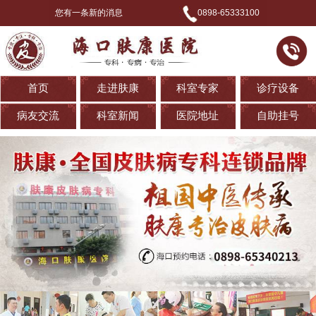
您有一条新的消息
0898-65333100
首页
走进肤康
科室专家
诊疗设备
病友交流
科室新闻
医院地址
自助挂号