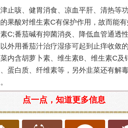
生津止咳、健胃消食、凉血平肝、清热等
中的果酸对维生素C有保护作用，故而能有
素C;番茄碱有抑菌消炎、降低血管通透
所以外用番茄汁治疗湿疹可起到止痒收敛
菜内含胡萝卜素、维生素B、维生素C及
铁、蛋白质、纤维素等，另外韭菜还有解
效。
点一点，知道更多信息