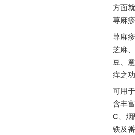
方面
荨麻疹
荨麻
芝麻
豆、
痒之
可用
含丰富
C、烟
铁及