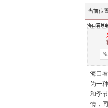
当前位
海口看荨
海口
为一
和季
情，