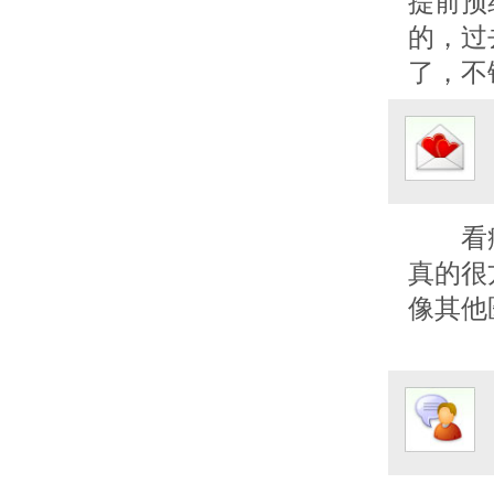
提前预
的，过
了，不
看
真的很
像其他