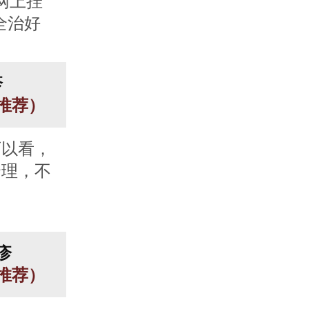
网上挂
全治好
疹
人推荐）
可以看，
合理，不
疹
人推荐）