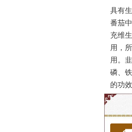
具有
番茄
充维生
用，
用。韭
磷、
的功