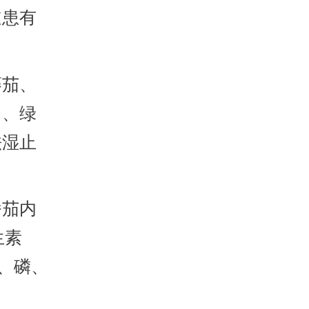
道患有
蕃茄、
卜、绿
祛湿止
番茄内
生素
、磷、