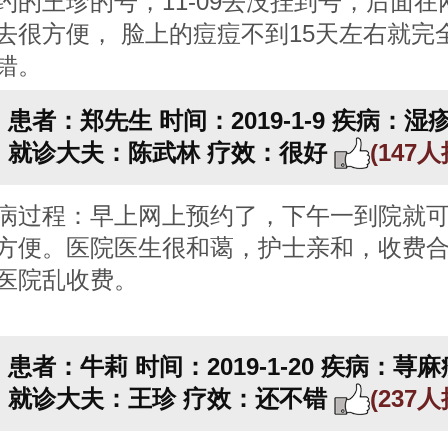
约的王珍的号，11-09去没挂到号，后面在
去很方便， 脸上的痘痘不到15天左右就完
错。
患者：郑先生
时间：2019-1-9
疾病：湿
就诊大夫：陈武林
疗效：很好
(147
病过程：早上网上预约了，下午一到院就
方便。医院医生很和蔼，护士亲和，收费
医院乱收费。
患者：牛莉
时间：2019-1-20
疾病：荨麻
就诊大夫：王珍
疗效：还不错
(237