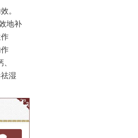
功效。
效地补
性作
的作
钙、
毒祛湿