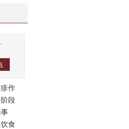
…
。
麻疹作
龄阶段
的事
在饮食