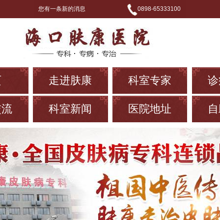
您有一条新的消息
0898-65333100
页
走进肤康
科室专家
诊
交流
科室新闻
医院地址
自