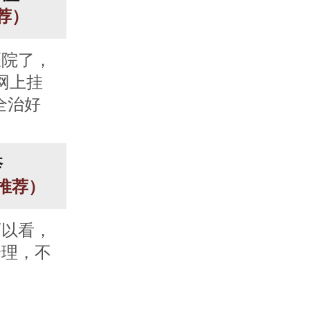
推荐）
医院了，
网上挂
全治好
疹
人推荐）
可以看，
合理，不