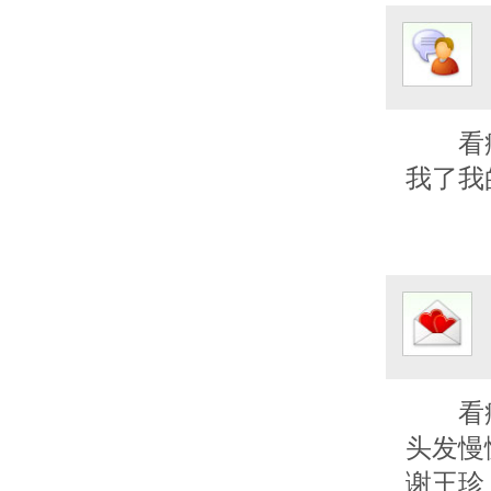
看
我了我
看
头发慢
谢王珍