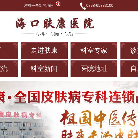
您有一条新的消息
0898-65333100
页
走进肤康
科室专家
诊
交流
科室新闻
医院地址
自