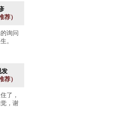
疹
人推荐）
真的询问
医生。
脱发
人推荐）
止住了，
感觉，谢