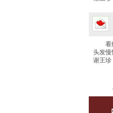
看
头发慢
谢王珍