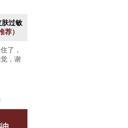
皮肤过敏
人推荐）
止住了，
感觉，谢
!