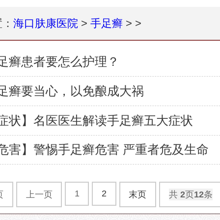
置：
海口肤康医院
>
手足癣
> >
足癣患者要怎么护理？
足癣要当心，以免酿成大祸
症状】名医医生解读手足癣五大症状
危害】警惕手足癣危害 严重者危及生命
1
2
页
上一页
末页
共
2
页
12
条