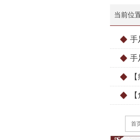
当前位
手
手
【
【
首