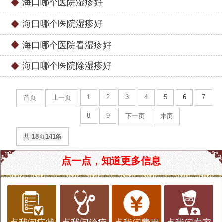
海口哪个医院湿疹好
海口哪个医院湿疹好
海口哪个医院看湿疹好
海口哪个医院除湿疹好
1
2
3
4
5
6
7
首页
上一页
8
9
下一页
末页
共
18
页
141
条
点一点，知道更多信息