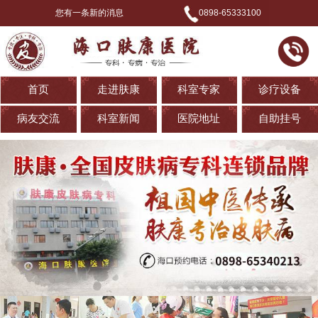
您有一条新的消息
0898-65333100
首页
走进肤康
科室专家
诊疗设备
病友交流
科室新闻
医院地址
自助挂号