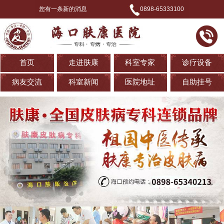
您有一条新的消息
0898-65333100
首页
走进肤康
科室专家
诊疗设备
病友交流
科室新闻
医院地址
自助挂号