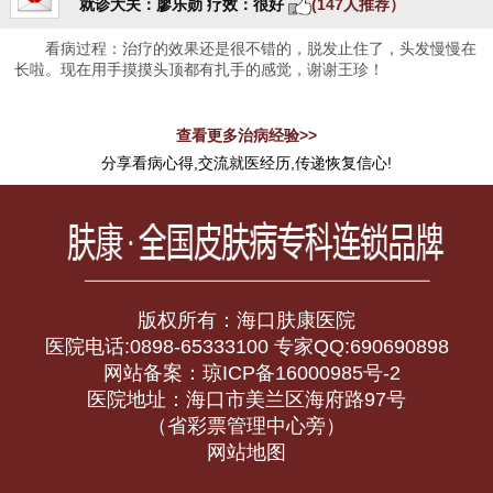
就诊大夫：廖乐勋
疗效：很好
(147人推荐）
看病过程：治疗的效果还是很不错的，脱发止住了，头发慢慢在
长啦。现在用手摸摸头顶都有扎手的感觉，谢谢王珍！
查看更多治病经验>>
分享看病心得,交流就医经历,传递恢复信心!
版权所有：海口肤康医院
医院电话:0898-65333100 专家QQ:690690898
网站备案：琼ICP备16000985号-2
医院地址：海口市美兰区海府路97号
（省彩票管理中心旁）
网站地图