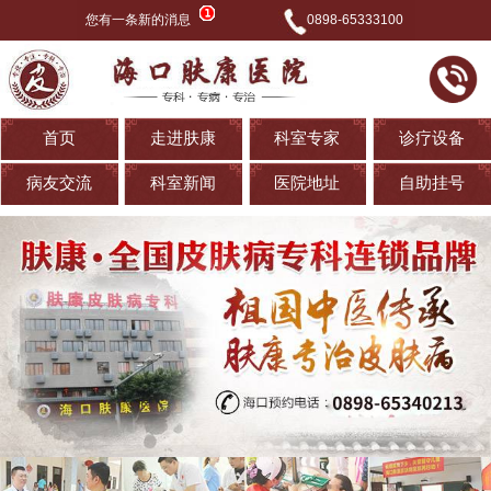
您有一条新的消息
0898-65333100
首页
走进肤康
科室专家
诊疗设备
病友交流
科室新闻
医院地址
自助挂号