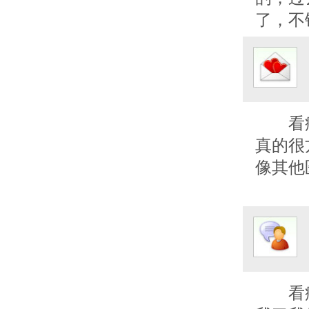
了，不
看
真的很
像其他
看