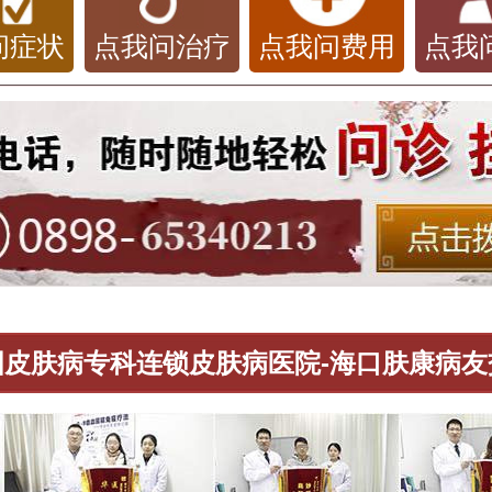
问症状
点我问治疗
点我问费用
点我
国皮肤病专科连锁皮肤病医院-海口肤康病友