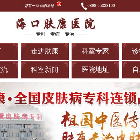
您有一条新的消息
0898-65333100
页
走进肤康
科室专家
诊
交流
科室新闻
医院地址
自