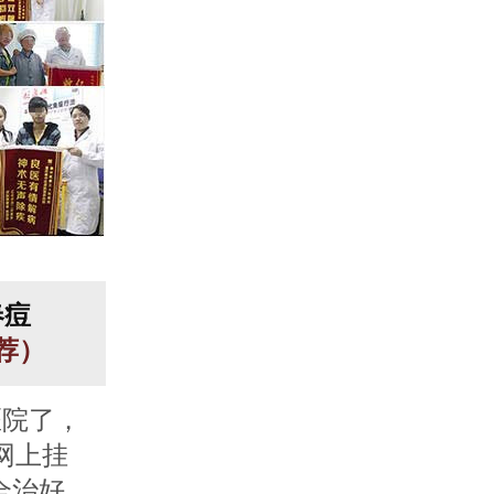
春痘
推荐）
医院了，
网上挂
全治好