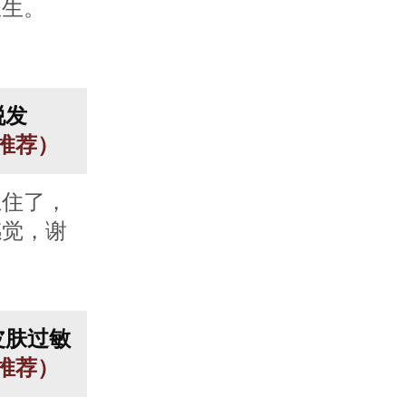
医生。
脱发
人推荐）
止住了，
感觉，谢
皮肤过敏
人推荐）