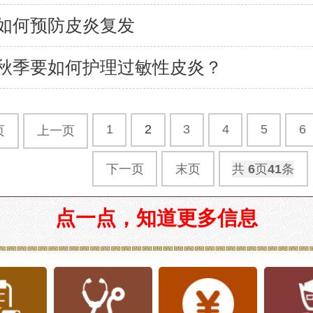
如何预防皮炎复发
秋季要如何护理过敏性皮炎？
1
2
3
4
5
6
页
上一页
下一页
末页
共
6
页
41
条
点一点，知道更多信息