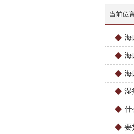
当前位
海
海
海
湿
什
要