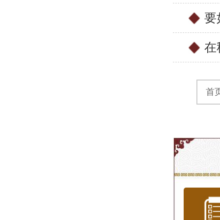
要
在
首