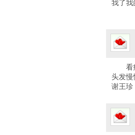
我了我
看
头发慢
谢王珍