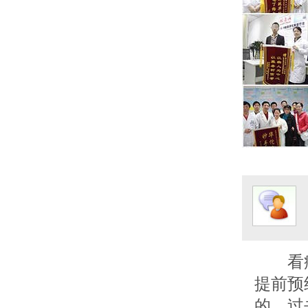
看
提前预
的，过