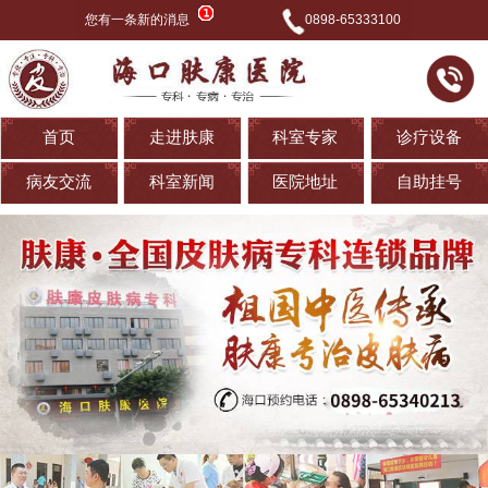
您有一条新的消息
0898-65333100
首页
走进肤康
科室专家
诊疗设备
病友交流
科室新闻
医院地址
自助挂号