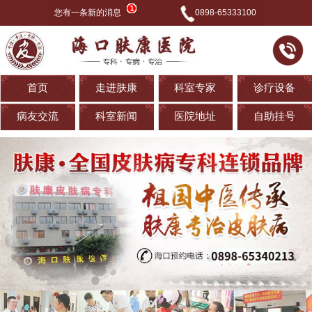
您有一条新的消息
0898-65333100
首页
走进肤康
科室专家
诊疗设备
病友交流
科室新闻
医院地址
自助挂号