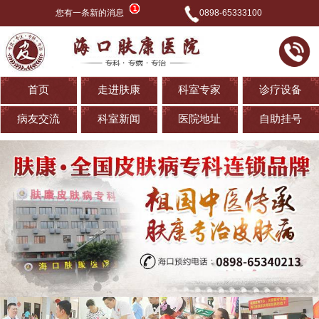
您有一条新的消息
0898-65333100
首页
走进肤康
科室专家
诊疗设备
病友交流
科室新闻
医院地址
自助挂号