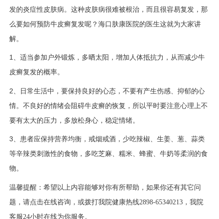
发的炎症性皮肤病。
这种皮肤病很难被根治，
而且
很容易复发，那
么要如何预防
牛皮癣
复发呢？海口肤康医院的医生这就为大家讲
解。
1、
适当参加户外锻炼，多晒太阳，增加人体抵抗力，从而减少牛
皮癣复发的概率。
2、
日常生活中，
要保持
良好的
心态，不要有
产生伤感
、抑郁的
心
情
。不良好
的情绪
会阻碍
牛皮癣
的恢复
，所以
平时要
注意心理
上不
要有太大的压力
，
多放松身心
，稳定情绪
。
3、
患者应
保持营养均衡，戒烟戒酒，
少
吃
辣椒、生姜、葱、蒜类
等辛辣
类刺激性的食物，
多
吃
芝麻、糯米、蜂蜜、
牛奶
等柔润
的
食
物
。
温馨提醒：希望以上内容能够对你有所帮助，如果你还有其它问
题，请点击在线咨询，或拨打我院健康热线
2898-65340213，我院
客服24小时在线为你服务。