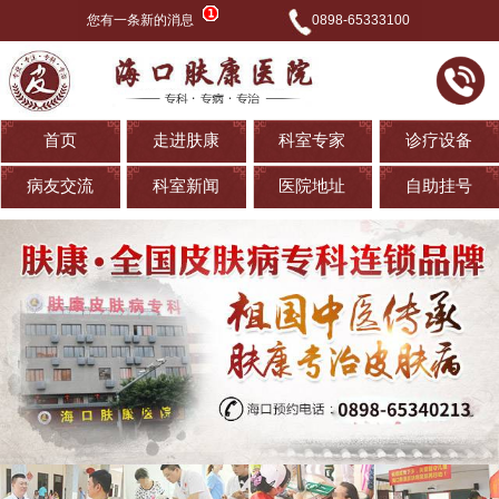
您有一条新的消息
0898-65333100
首页
走进肤康
科室专家
诊疗设备
病友交流
科室新闻
医院地址
自助挂号