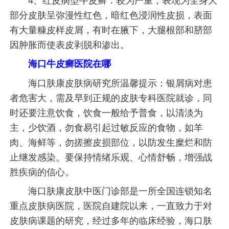
4、红皮病型牛皮癣：较为严重，表现为全身大
部分皮肤呈弥漫性红色，暗红色浸润性皮损，表面
有大量糠皮样皮屑，有时在腋下，大腿根部和脐部
因肿胀而使表皮剥脱和渗出。
海口牛皮癣医院在哪
海口肤康皮肤病研究所温馨提示：银屑病对患
者危害大，需及早到正规的皮肤专科医院就诊，同
时还要注意饮食，饮食一般给予普食，以清淡为
主，少饮酒，勿食易引起过敏反应的食物，如羊
肉、海鲜等，勿搓擦皮损部位，以防发生糜烂和防
止继发感染。要保持情绪乐观、心情舒畅，增强战
胜疾病的信心。
海口肤康皮肤中医门诊部是一所全国连锁知名
重点皮肤病医院，医院自建院以来，一直致力于对
皮肤病课题的研究，经过多年的临床经验，海口肤