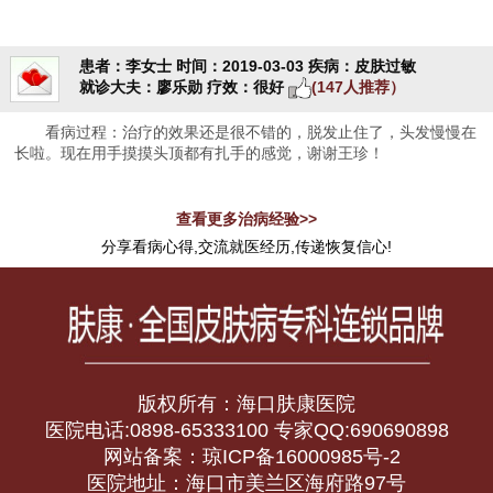
患者：李女士
时间：2019-03-03
疾病：皮肤过敏
就诊大夫：廖乐勋
疗效：很好
(147人推荐）
看病过程：治疗的效果还是很不错的，脱发止住了，头发慢慢在
长啦。现在用手摸摸头顶都有扎手的感觉，谢谢王珍！
查看更多治病经验>>
分享看病心得,交流就医经历,传递恢复信心!
版权所有：海口肤康医院
医院电话:0898-65333100 专家QQ:690690898
网站备案：琼ICP备16000985号-2
医院地址：海口市美兰区海府路97号