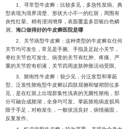
1、寻常型牛皮癣：比较多见，多急性发病。典
型表现为境界清楚、形状大小不一的红斑，周围有
炎性红晕。稍有浸润增厚，表面覆盖多层银白色鳞
屑。
海口做得好的牛皮癣医院是哪
2、关节病型牛皮癣：这种类型的牛皮癣在任何
关节均可发生，常见是手腕、手指及足趾小关节，
脊柱关节也可发生。病变的关节有红肿、疼痛、严
重的关节腔有积液，关节四周皮肤肿胀活动受限。
3、脓疱性牛皮癣：较少见，分泛发型和掌跖
型。泛发性脓疱型牛皮癣以四肢屈侧和皱褶部位多
见，是在红斑上出现群集性浅表的无菌性脓疱，部
分可融合成脓湖，全身均可发。掌跖脓疱病皮损局
限于手足，对称发生，一般状况良好，病情顽固，
反复发作。