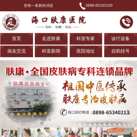
您有一条新的消息
0898-65333100
首页
走进肤康
科室专家
诊疗设备
病友交流
科室新闻
医院地址
自助挂号