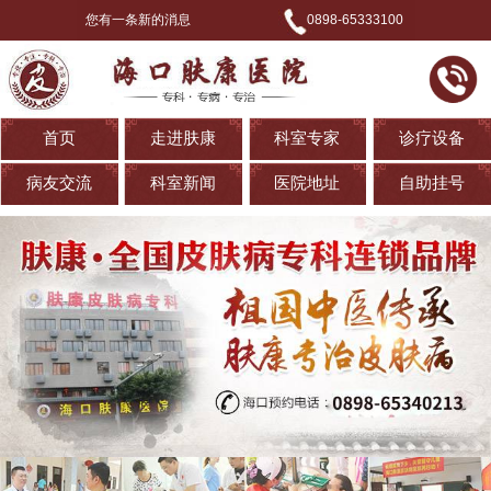
您有一条新的消息
0898-65333100
首页
走进肤康
科室专家
诊疗设备
病友交流
科室新闻
医院地址
自助挂号