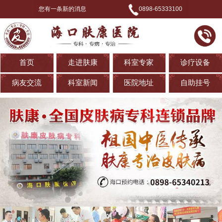
您有一条新的消息
0898-65333100
首页
走进肤康
科室专家
诊疗设备
病友交流
科室新闻
医院地址
自助挂号