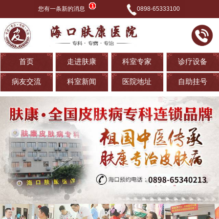
您有一条新的消息
0898-65333100
首页
走进肤康
科室专家
诊疗设备
病友交流
科室新闻
医院地址
自助挂号