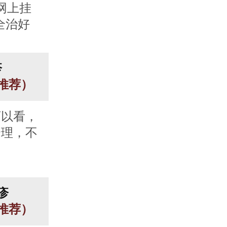
网上挂
全治好
疹
人推荐）
可以看，
合理，不
疹
人推荐）