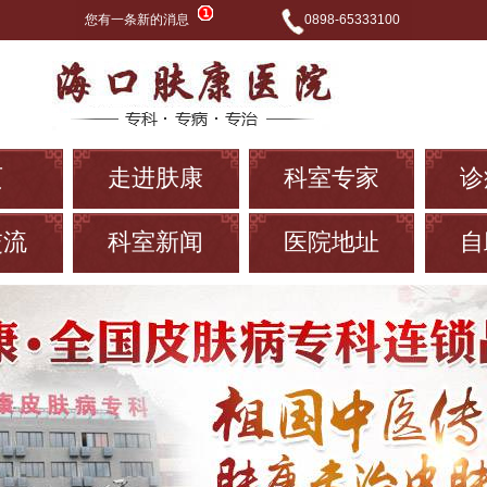
您有一条新的消息
0898-65333100
页
走进肤康
科室专家
诊
交流
科室新闻
医院地址
自