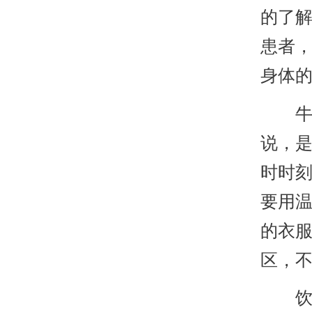
的了
患者
身体
牛皮
说，
时时
要用
的衣
区，
饮食