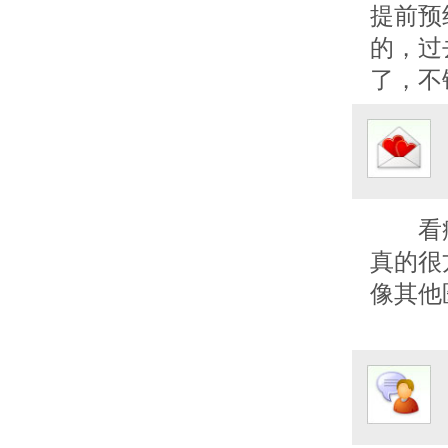
提前预
的，过
了，不
看
真的很
像其他