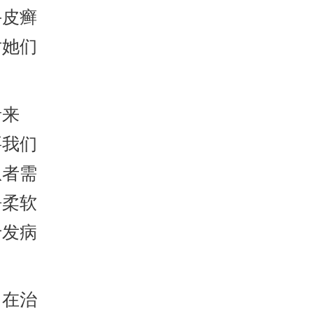
牛皮癣
对她们
者来
要我们
患者需
净柔软
于发病
在治