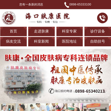
您有一条新的消息
0898-65333100
首页
走进肤康
科室专家
诊疗设备
病友交流
科室新闻
医院地址
自助挂号