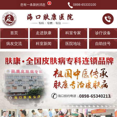
您有一条新的消息
0898-65333100
首页
走进肤康
科室专家
诊疗设备
病友交流
科室新闻
医院地址
自助挂号