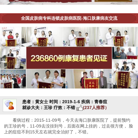
全国皮肤病专科连锁皮肤病医院-海口肤康病友交流
患者：黄女士
时间：2019-1-6
疾病：青春痘
就诊大夫：王珍
疗效：不错
(237人推荐）
看病过程：2015-11-09号，今天去海口肤康医院了，提前预约
的王珍的号，11-09去没挂到号，后面在网上挂的，过去很方便， 脸
上的痘痘不到15天左右就完全治好了，不错。