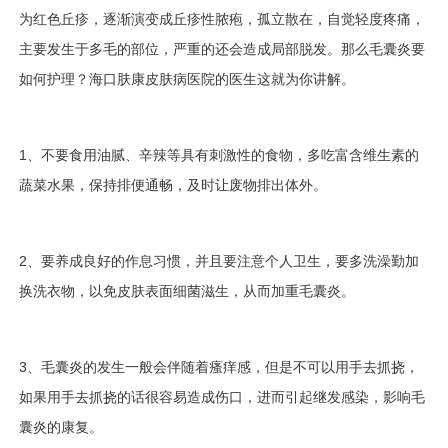
为红色丘疹，逐渐演变成丘疹性脓疱，孤立散在，自觉轻度疼痛
，
主要发生于多毛的部位，
严重的还会造成局部脱发。那么毛囊炎要
如何护理？海口肤康皮肤病医院的医生这就为你讲解。
1、
不要食用油腻、辛辣等具有刺激性的食物，多吃富含维生素的
蔬菜水果，保持排便通畅，及时让废物排出体外。
2、
要养成良好的作息习惯，并且要注意个人卫生，要多洗澡勤加
换洗衣物，以免皮肤表面细菌滋生，从而加重毛囊炎。
3、
毛囊炎的发生一般会伴随着瘙痒感，但是不可以用手去抓挠，
如果用手去抓挠的话很容易造成伤口，进而引起继发感染，影响毛
囊炎的康复。