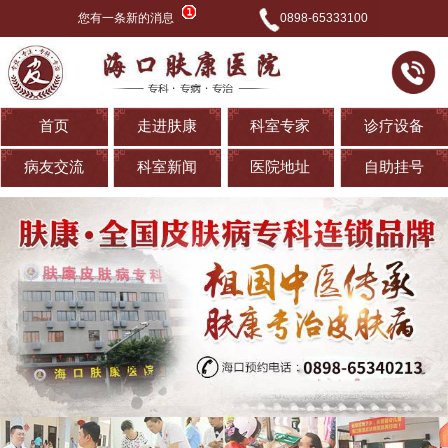
您有一条新的消息
0898-65333100
首页
走进肤康
科室专家
诊疗设备
病友交流
科室新闻
医院地址
自助挂号