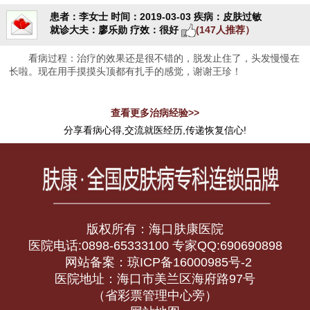
患者：李女士
时间：2019-03-03
疾病：皮肤过敏
就诊大夫：廖乐勋
疗效：很好
(147人推荐）
看病过程：治疗的效果还是很不错的，脱发止住了，头发慢慢在
长啦。现在用手摸摸头顶都有扎手的感觉，谢谢王珍！
查看更多治病经验>>
分享看病心得,交流就医经历,传递恢复信心!
版权所有：海口肤康医院
医院电话:0898-65333100 专家QQ:690690898
网站备案：琼ICP备16000985号-2
医院地址：海口市美兰区海府路97号
（省彩票管理中心旁）