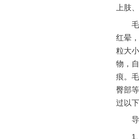
上肢
毛囊
红晕
粒大
物，
痕。
臀部
过以
导致
1、