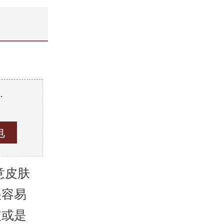
…
。
意皮肤
很容易
皮或是