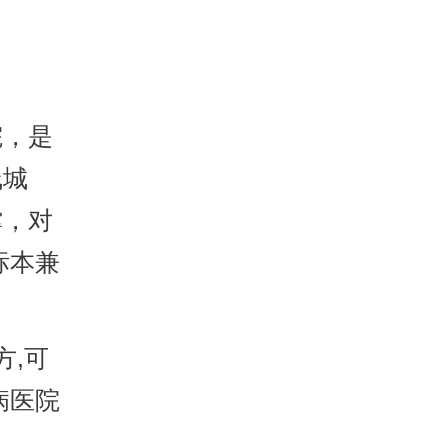
，是
线城
撑，对
标本兼
,可
病医院