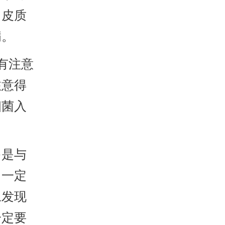
、皮质
病。
有注意
注意得
细菌入
是与
，一定
旦发现
一定要