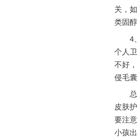
关，
类固
4、
个人
不好
侵毛
总的
皮肤
要注
小孩