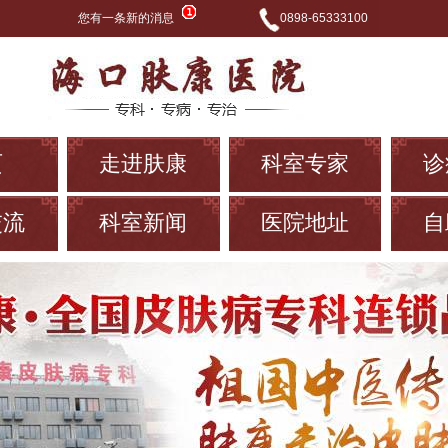
您有一条新的消息
0898-65333100
页
走进肤康
科室专家
诊
交流
科室新闻
医院地址
自