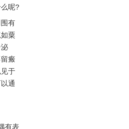
么呢?
围有
疱如粟
分泌
不留瘢
也见于
可以通
偶有表