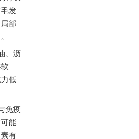
菌毛发
，局部
因。
油、沥
类软
抗力低
与免疫
有可能
因素有