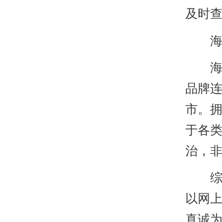
及时
海口
海口
品牌
市。
于各类
治，
综上
以网上
真诚