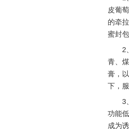
皮葡
的牵
蜜封
2、
青、
膏，
下，
3、
功能
成为